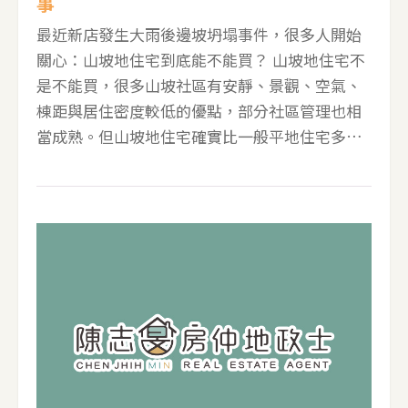
事
最近新店發生大雨後邊坡坍塌事件，很多人開始
關心：山坡地住宅到底能不能買？ 山坡地住宅不
是不能買，很多山坡社區有安靜、景觀、空氣、
棟距與居住密度較低的優點，部分社區管理也相
當成熟。但山坡地住宅確實比一般平地住宅多了
幾個檢查項目，買之前不能只看裝潢、景觀和價
格。 下面我用一般買方看得懂的方式，整理山坡
地住宅買房注意事項，以及可以自行查詢的官方
網站。這些資料可以做第一層篩選，但不能取代
土木、大地或結構專業的現場判讀。 第一件事：
先確認房子是不是真的在山坡地或邊坡旁 不要只
看行政區。例如新店、中和、汐止有平地也有坡
地，要看物件實際位置。買房時可以先用地圖確
認房子是否靠近山坡、溪谷、擋土牆、邊坡道
路，或是否有明顯高低落差。 第二件事：順向坡