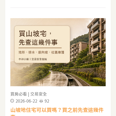
限，方便先抓方向。 2026公教人員房貸快速比較
以下整理公開官網可查到的資訊，作為初步比
較；正式利率、可貸成數與核貸條件，仍以銀行
當日公告與實際審核為準。 銀行／方案 利率 成
數與年限 全國農業金庫 公教人員房屋優惠貸款
2.185% 起 購屋最高 8 成；無自用住宅最高 8.5
成。 購屋最長 30 年；修繕最長 20 年。 彰化銀行
公教人員房屋貸款 依個案條件核定 依銀行鑑價核
定。 購屋最長 30 年，寬限期最長 5 年。 台新銀
行 公教巢好貸 2.185% 寬限期最長 5 年；貸款期
間最長 30 年。 可貸成數仍依鑑價、
買房必看
|
交易安全
2026-06-22
92
山坡地住宅可以買嗎？買之前先查這幾件