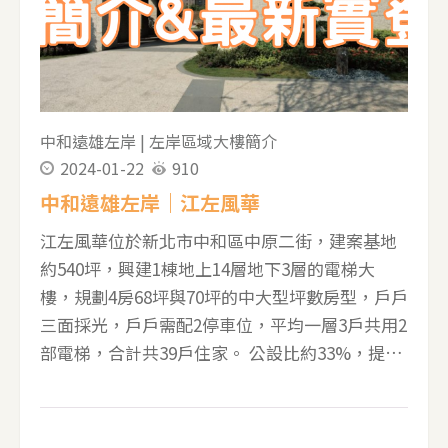
園 ▼景泰丰A5家配圖-51坪的大三房，面對中原
二街 ▼景泰丰B1車位圖：有汽車位、機車位、垃
圾處理區 ▼景泰丰最新實登 --------------------------
-------------------------- 若有任何房產問題，歡迎點
擊以下照片加賴 並且在對話框輸入001 就可獲得
中和遠雄左岸
|
左岸區域大樓簡介
2024年最新21個買房注意事項
2024-01-22
910
中和遠雄左岸｜江左風華
江左風華位於新北市中和區中原二街，建案基地
約540坪，興建1棟地上14層地下3層的電梯大
樓，規劃4房68坪與70坪的中大型坪數房型，戶戶
三面採光，戶戶需配2停車位，平均一層3戶共用2
部電梯，合計共39戶住家。 公設比約33%，提供
的公設有一樓挑高6米的接待大廳、空中花園、會
議室、健身房等 ▼江左風華使用執照 ▼江左風華
平面圖 ▼江左風華A2家配圖 ▼江左風華A3家配