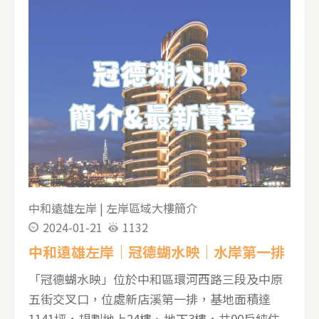
圖 ▼江左風華1F平面圖，有接待大廳、健身房 ▼
江左風華公設-接待大廳 ▼江左風華公設照-健身
房 ▼江左風華地下一樓車位圖 ▼江左風華實價登
錄 ---------------------------------------------------- 若
有任何房產問題，歡迎點擊以下照片加賴 並且在
對話框輸入001 就可獲得2024年最新21個買房注
意事項
中和遠雄左岸
|
左岸區域大樓簡介
2024-01-21
1132
中和遠雄左岸｜冠德蝴水映｜水岸第一排
「冠德蝴水映」位於中和區環河西路三段及中原
五街交叉口，位處新店溪第一排，基地面積達
1141坪，規劃地上24樓、地下3樓，共90戶純住