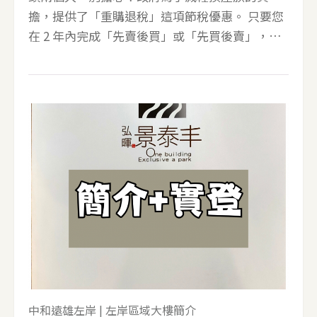
擔，提供了「重購退稅」這項節稅優惠。 只要您
在 2 年內完成「先賣後買」或「先買後賣」，並
且符合自用住宅等相關條件，就有機會申請退還
已繳納的稅款！這篇文章將帶您一次搞懂三種主
要的重購退稅：房地合一稅、土地增值稅、以及
舊制的財產交易所得稅，並透過案例試算，讓您
輕鬆掌握節稅關鍵！ 第一關：我適用哪種稅制？
新制還是舊制？ 在了解退稅要件前，要先判斷您
出售的房產適用哪種所得稅制。簡單來說，是以
您取得房產的時間點來區分： &bull;新制（房地
合一稅）： 於 2016 年 1 月 1 日以後取得的房地
產適用。 &bull;舊制（財產交易所得稅）： 於
2015 年 12 月 31 日以前取得的房地產適用。 而土
地增值稅，無論新舊制，每次土地所有權移轉都
需要繳納。 為了讓您一目了然，我們將三種稅制
中和遠雄左岸
|
左岸區域大樓簡介
的重購退稅要件整理成以下表格： 項目 房地合一