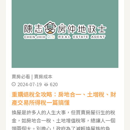
必須是**「與房屋結構固定、無法輕易搬動」**
的裝修項目，才有機會被稅務機關認可。可移動
的家具、家電或裝飾品，則普遍不被接受。 裝潢
成本認列項目總表 為了讓您更清楚地了解哪些裝
潢支出可以節稅，哪些不行，我們將各項常見的
裝潢項目整理成以下表格： 類別 可認列項目 (✅)
不可認列項目 (❌) 結構與工程 泥作、防水工程、
牆面或分間牆變更、隔間牆、天花板、屋頂或地
板重作 玻璃窗、鋁窗、鐵窗、外推曬衣架 水電與
賣房必看
|
賣房成本
衛浴 水電管線更新、管線明設
2024-07-19
620
重購退稅全攻略：房地合一、土增稅、財
產交易所得稅一篇搞懂
換屋是許多人的人生大事，但買賣房屋衍生的稅
金，如房地合一稅、土地增值稅等，總讓人一個
頭兩個大。別擔心！政府為了減輕換屋族的負