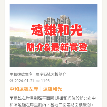
茶水吧等。 重劃區採棋盤式規劃，街道寬敞且景
觀一致又能享高綠覆率。採買可至中和家樂福、
好市多都在附近或至傳統市場的興隆市場與埔墘
市場。車程3分鐘就到華中橋，一下就進台北市。
步行9分鐘達捷運環狀線中原站。 ▼遠雄錦繡園
平面圖 ▼遠雄錦繡園A7、A8家配圖，室內做樑柱
外移設計，內部空間格局方正，每戶皆有兩個陽
台，門口有一小玄關空間，廚房做開放式空間與
客餐廳相連 ▼遠雄錦繡園接待大廳，挑高七米二
▼遠雄錦繡園公設，設置於2樓，社區沒有泳池喔
▼遠雄錦繡園實登 --------------------------------------
中和遠雄左岸
|
左岸區域大樓簡介
-------------- 若有任何
2024-01-21
1196
中和遠雄左岸｜遠雄和光
▼遠雄左岸重劃區平面圖 遠雄和光位於新北市中
和區遠雄左岸重劃內，基地三面臨路面積廣闊，