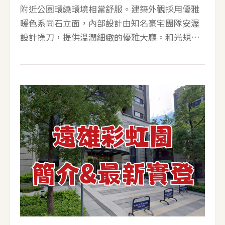
附近公園環繞環境相當舒服。建築外觀採用優雅
暖色系崗石立面，內部設計由知名豪宅團隊安渥
設計操刀，提供溫潤細緻的優雅大廳。和光規劃
了28坪和38坪的房型，坪數不像其他社區動輒6、
70坪，在左岸區域算是比較親民的一個社區。 ▼
遠雄和光基本資料 ▼遠雄和光使用執照 直接把遠
雄和光的重點整理給大家 1、位於櫻花大道，且
1787 坪三面臨路大基地優勢，並有雙公園環抱
2、前後退縮，大棟距，前後棟距約 40~50 米 3、
左岸第一個專為小家庭規畫，格局、建材都是指
標型個案 4、均質小家庭客層，一層 6 戶-2 房 28
坪、3 房 38 坪 5、飯店式規劃大廳設計，挑高 7.2
米，並採當代日式風格設計 6、人行動線四進式
規劃設計:大門&rarr;大廳物管&rarr;梯廳&rarr;電
梯當層設定 7、38 坪戶戶三面採光，皆是低檯度
大面窗設計，通風佳，部分戶別可遠眺城市及山