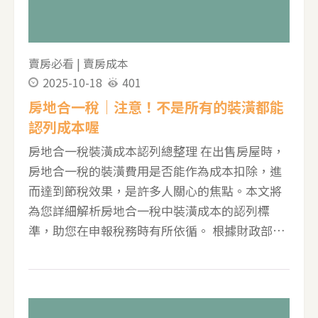
怎麼查？先用官方地質圖資 買山坡地住宅時，很
多人會問「這裡是不是順向坡？」可先使用經濟
部地質調查及礦業管理中心的「地質圖資查
賣房必看
|
賣房成本
詢」： 地質圖資查詢｜順向坡圖層 簡單查詢方
2025-10-18
401
式：輸入地址 &rarr; 進入圖台 &rarr; 打開圖層
房地合一稅｜注意！不是所有的裝潢都能
&rarr; 勾選「順向坡」&rarr; 觀察物件附
認列成本喔
房地合一稅裝潢成本認列總整理 在出售房屋時，
房地合一稅的裝潢費用是否能作為成本扣除，進
而達到節稅效果，是許多人關心的焦點。本文將
為您詳細解析房地合一稅中裝潢成本的認列標
準，助您在申報稅務時有所依循。 根據財政部
《房地合一課徵所得稅申報作業要點》的規定，
裝潢費用若要被認列為可扣除的成本，必須符合
兩大核心原則： 能增加房屋的價值或效能 非2年
內所能耗竭的增置、改良或修繕費用 簡單來說，