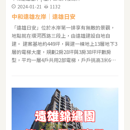
2024-01-21
1132
中庭花園、健身房、遠見圖書館
中和遠雄左岸｜遠雄日安
「遠雄日安」位於水岸第一排享有無敵的景觀，
地點就在環河西路三段上，由遠雄建設自地自
建。 建案基地約449坪，興建一棟地上13層地下3
層的電梯大廈，規劃2房28坪與3房38坪坪數房
型，平均一層4戶共用2部電梯，戶戶挑高3米6，
合計共48戶住家。公設比約35%，提供的公設有
接待大廳、中庭花園、空中花園、健身房、多功
能會議室等。 左岸重劃區採棋盤式規劃，街道方
正且景觀一致又能享高綠覆率。走路2分鐘就到新
店溪畔的綠帶公園，像是中和環河西路河濱公
園、恐龍主題公園等，公園內有籃球場、大片草
地、自行車道等。採買可走路12分鐘至好市多中
和店、大潤發中和店，交通方面，步行11分鐘可