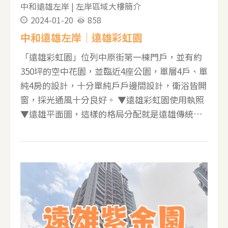
中和遠雄左岸
|
左岸區域大樓簡介
色景 觀 8、28 坪整體面寬 9.5 米，二房二廳，戶
2024-01-20
858
戶房間都有
中和遠雄左岸｜遠雄彩虹園
「遠雄彩虹園」位列中原街第一棟門戶，並有約
350坪的空中花園，並臨近4座公園，單層4戶、單
純4房的設計，十分單純戶戶邊間設計，衛浴皆開
窗，採光通風十分良好。 ▼遠雄彩虹園使用執照
▼遠雄平面圖，這樣的格局分配就是遠雄傳統的
工字形蓋法，戶戶皆為邊間，樓梯間也可以開窗
增加對流，更為節能，客廳旁邊有一個自由空
間，可作書房使用，若家中人口較多，也可以再
多隔一間房喔 ▼1樓挑高7.5米，設計大廳、接待
所，B1、1、2樓為停車空間，可看到四面皆臨
路，也有植栽與道路作區隔 ▼休閒設施位3樓，
有交誼廳、媽媽教室、兒童遊戲室、圖書室、游
泳池、瑜珈韻律室、健身房以及約350坪的空中花