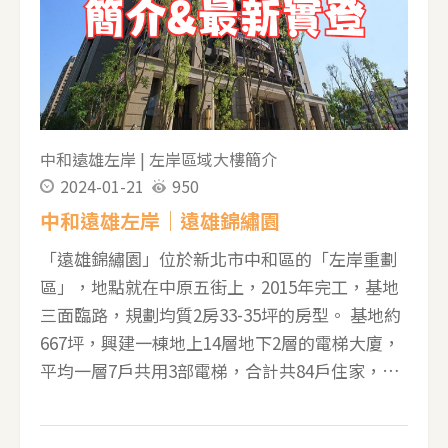
至捷運中和站，步行9分鐘可至捷運橋和站。 ▼
遠雄日安使用執照 ▼遠雄日安1F平面圖 ▼遠雄日
安標準層平面圖，38坪正面河岸 ▼遠雄日安A1家
配圖 ▼遠雄日安A3家配圖 ▼遠雄日安健身房 ▼
遠雄日安多功能會議室 ▼遠雄日安交誼廳 ▼遠雄
日安實價登錄 ----------------------------------------
中和遠雄左岸
|
左岸區域大樓簡介
2024-01-21
950
中和遠雄左岸｜遠雄錦繡園
「遠雄錦繡園」位於新北市中和區的「左岸重劃
區」，地點就在中原五街上，2015年完工，基地
三面臨路，規劃均質2房33-35坪的房型。 基地約
667坪，興建一棟地上14層地下2層的電梯大廈，
平均一層7戶共用3部電梯，合計共84戶住家，一
樓有1戶店面。公設比約33%，提供的公設有接待
大廳、交誼廳、閱覽室、健身房、兒童遊戲區、