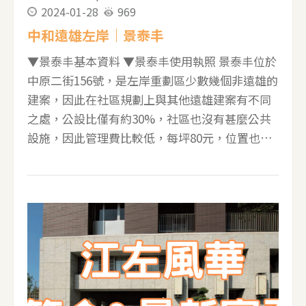
2024-01-28
969
稅 (新制) 土地增值稅
中和遠雄左岸｜景泰丰
▼景泰丰基本資料 ▼景泰丰使用執照 景泰丰位於
中原二街156號，是左岸重劃區少數幾個非遠雄的
建案，因此在社區規劃上與其他遠雄建案有不同
之處，公設比僅有約30%，社區也沒有甚麼公共
設施，因此管理費比較低，每坪80元，位置也相
當不錯，正樓下就是千坪的光之公園，社區規劃
3-4房，51坪跟68坪，格局都很方正。 51坪卻只
有規劃三房再加上因為公設低的關係，所以室內
空間很舒服，68坪的四房正面光之公園，特色是
雙主臥及雙更衣室的設計，共有三套衛浴，兩套
開窗，主臥的衛浴還可以看到公園，晚上洗澡是
種享受 ▼景泰丰A1家配圖-67坪的四房客廳正面
公園 ▼景泰丰A2家配圖-67坪的四房客廳正面公