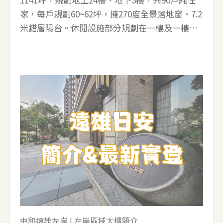
家，每戶規劃60~62坪，擁270度全景落地窗、7.2
米錯層陽台。休閒設施部分規劃在一樓及一樓夾
層，擁有挑高7.2米迎賓大廳、冠德建設招牌特色
遠見圖書館，以及運動健身BAR、廚藝教學區兼
媽媽教室、中庭花園、水映廣場、交誼廳、多功
能休閒區。 ▼冠德湖水映使用執照 ▼冠德湖水映
單數標準層 AB戶面光之公園，A棟單數層62坪、
雙數層60坪｜B棟單數層60坪、雙數層62坪 CD戶
面對新店溪，C棟單數層60坪、雙數層62坪｜D棟
單數層62坪、雙數層60坪 前後都有永久棟距，前
棟面河，後棟面千坪光之公園 每棟單層4戶，共
用3部電梯，在使用上是相當充足。 ▼冠德湖水
映雙數標準層 ▼冠德湖水映2F露台戶平面圖 ▼冠
德湖水映B戶家配圖，湖水映交屋時幾乎都是半毛
胚交屋，僅有1房其餘是開放空間 ▼冠德湖水映
中和遠雄左岸
|
左岸區域大樓簡介
的公設在1F跟1F的夾層 1F有迎賓大廳、交誼廳、