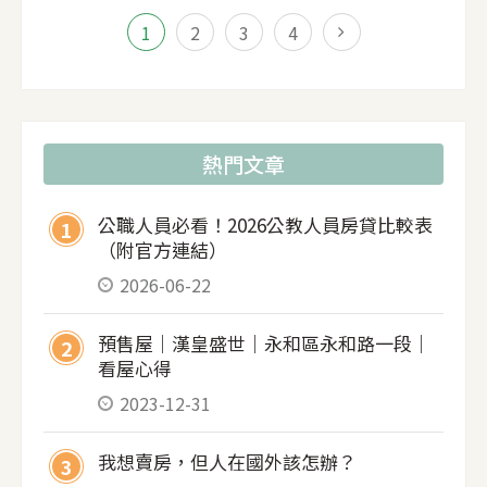
供的公設有接待大廳、空中花園、游泳池、健身
1
2
3
4
房、Lounge Bar等。 重劃區採棋盤式規劃，街道
方正且景觀一致又能享高綠覆率。走路9分鐘到新
店溪畔的綠帶公園，像是中和環河西路河濱公
園、恐龍主題公園等，公園內有籃球場、大片草
熱門文章
地、自行車道等。採買可走路14分鐘至家樂福板
橋店或走路17分鐘到傳統市場埔墘市場，交通方
面，步行10分鐘可至捷運中原站，車程5分鐘就到
公職人員必看！2026公教人員房貸比較表
1
（附官方連結）
華中橋，一下就進台北市。 ▼紫金園基本資料 ▼
紫金園使用執照 建築物的左右兩側有獨立天井，
2026-06-22
這樣的設計可以增加建築採光，又能藉由天井達
預售屋｜漢皇盛世｜永和區永和路一段｜
到對流效果，調節建築內部溫度，也可讓梯廳擁
2
看屋心得
有對外窗，增加空氣的對流，是一舉數得的設
2023-12-31
計，另外本案為為工字型設計，每一戶都能擁有
最佳的室內採光，位在4個角
我想賣房，但人在國外該怎辦？
3