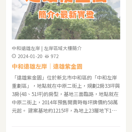
園。 ▼遠雄彩虹園A1家配圖，朝東北方，房間、
衛浴、廚房全都有開窗 ▼遠雄彩虹園A2家配圖 ▼
遠雄彩虹園A3家配圖 ▼遠雄彩虹園A5家配圖 ▼
遠雄彩虹園實價登錄 -----------------------------------
----------------- 若有任何房產問題，歡迎點擊以下
中和遠雄左岸
|
左岸區域大樓簡介
照片加賴 並且在對話框輸入001
2024-01-20
972
中和遠雄左岸｜遠雄紫金園
「遠雄紫金園」位於新北市中和區的「中和左岸
重劃區」，地點就在中原二街上，規劃2房33坪與
3房(48、51坪)的房型，基地三面臨路，地點就在
中原二街上，2014年預售開賣時每坪牌價約58萬
元起。 建案基地約1215坪，為地上23層地下1層
的電梯大廈，平均一層6戶共用3部電梯，合計共
114戶住家，一樓有2戶店面。公設比約33%，提