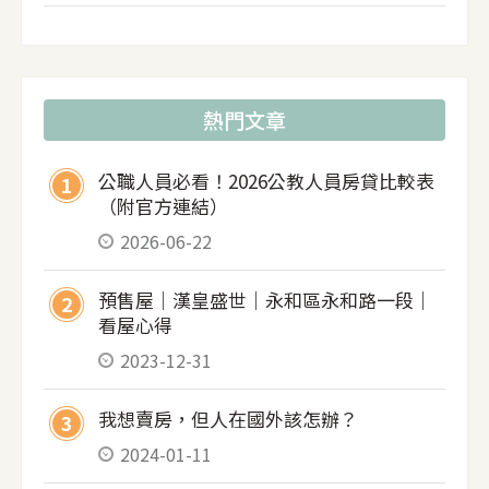
請人須填妥委託人的委任書，並至公證人處公證
並親自簽名。受委任人攜帶公證後之委任書、身
分證明文件及相關文件來處辦理。辦理時先寫好
授權書(簽名的地方不要先簽喔，因為駐外人員要
熱門文章
看著你簽名)，可線上預約避免久候，但若很不幸
的，所在國家沒有駐外館處，就要到鄰近的國家
公職人員必看！2026公教人員房貸比較表
1
辦理囉，若不知到哪裡有駐外館處，請點下面連
（附官方連結）
結查詢 中華民國駐外館處查詢 二：填寫海外授權
2026-06-22
書注意事項 個人資料還有房地資訊都還好，重點
是授權事項的填寫，小陳曾經聽過客戶因為海外
預售屋｜漢皇盛世｜永和區永和路一段｜
2
授權書的授權事項沒有寫『代領清償證明』，而
看屋心得
讓案件卡關，所以在填寫海外授權書前，真的要
2023-12-31
請專業人士先幫你看過，避免讓房屋交易產生問
題 授權書格式一 ：適用於授權人親至駐外館處申
我想賣房，但人在國外該怎辦？
3
辦時使用 授權書格式二 ：適用於授權人因故無法
2024-01-11
親至駐外館處申辦時使用 三：驗證海外授權書真