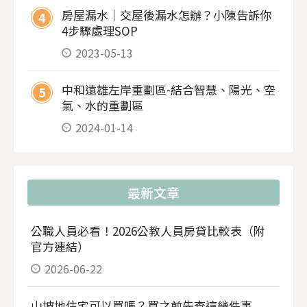
偽 現在詐騙猖獗，小陳
房屋漏水｜交屋後漏水怎辦？小陳告訴你
4
4步驟處理SOP
2023-05-13
中和遠雄左岸重劃區-結合智慧、陽光、空
5
氣、水的重劃區
2024-01-14
最新文章
公職人員必看！2026公教人員房貸比較表（附
官方連結）
2026-06-22
山坡地住宅可以買嗎？買之前先查這幾件事