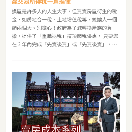
產交易所得稅一篇搞懂
換屋是許多人的人生大事，但買賣房屋衍生的稅
金，如房地合一稅、土地增值稅等，總讓人一個
頭兩個大。別擔心！政府為了減輕換屋族的負
擔，提供了「重購退稅」這項節稅優惠。 只要您
在 2 年內完成「先賣後買」或「先買後賣」，並
且符合自用住宅等相關條件，就有機會申請退還
已繳納的稅款！這篇文章將帶您一次搞懂三種主
要的重購退稅：房地合一稅、土地增值稅、以及
舊制的財產交易所得稅，並透過案例試算，讓您
輕鬆掌握節稅關鍵！ 第一關：我適用哪種稅制？
新制還是舊制？ 在了解退稅要件前，要先判斷您
出售的房產適用哪種所得稅制。簡單來說，是以
您取得房產的時間點來區分： &bull;新制（房地
合一稅）： 於 2016 年 1 月 1 日以後取得的房地
產適用。 &bull;舊制（財產交易所得稅）： 於