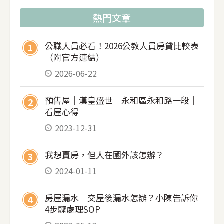
００元，買賣雙方各半】。 5.土地增值稅：新北
熱門文章
房產可到愛連網用身分證號計算，台北市可到地
政雲，最終依稅單為準（可以申請地政電子謄本
公職人員必看！2026公教人員房貸比較表
1
先做增值稅試算）。 6.財產交易稅：房子賣掉後
（附官方連結）
要在登記日次日三十天內申報房地合一稅或是隔
2026-06-22
年度須申報所得稅，至於要用哪一種稅制，取決
於房地取得時間，民國105年以前屬舊制，以後則
預售屋｜漢皇盛世｜永和區永和路一段｜
2
屬於新制(房地合一)，但謄本上的登記時間並非
看屋心得
唯一個判斷標準，因此建議詢問房仲或是地政
2023-12-31
士，會比較保險喔 每年的財交稅率有些不同，可
至財政部稅務入口網查詢 7.工程受益費：不一定
我想賣房，但人在國外該怎辦？
3
會有，要看實際情況而有所不同。 8.交屋前日以
2024-01-11
前的地價稅、房屋
房屋漏水｜交屋後漏水怎辦？小陳告訴你
4
4步驟處理SOP