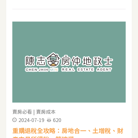
《房地合一課徵所得稅申報作業要點》的規定，
裝潢費用若要被認列為可扣除的成本，必須符合
兩大核心原則： 能增加房屋的價值或效能 非2年
內所能耗竭的增置、改良或修繕費用 簡單來說，
必須是**「與房屋結構固定、無法輕易搬動」**
的裝修項目，才有機會被稅務機關認可。可移動
的家具、家電或裝飾品，則普遍不被接受。 裝潢
成本認列項目總表 為了讓您更清楚地了解哪些裝
潢支出可以節稅，哪些不行，我們將各項常見的
裝潢項目整理成以下表格： 類別 可認列項目 (✅)
不可認列項目 (❌) 結構與工程 泥作、防水工程、
牆面或分間牆變更、隔間牆、天花板、屋頂或地
板重作 玻璃窗、鋁窗、鐵窗、外推曬衣架 水電與
賣房必看
|
賣房成本
衛浴 水電管線更新、管線明設
2024-07-19
620
重購退稅全攻略：房地合一、土增稅、財