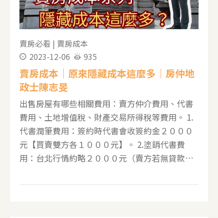
2015 年 12 月 31 日以前取得的房地產適用。 而土
地增值稅，無論新舊制，每次土地所有權移轉都
需要繳納。 為了讓您一目了然，我們將三種稅制
賣房必看
|
賣房成本
的重購退稅要件整理成以下表格： 項目 房地合一
2023-12-06
935
稅 (新制) 土地增值稅
賣房成本｜原來隱藏成本這麼多｜房仲地
政士陳志旻
出售房屋有哪些相關費用：賣方仲介費用、代書
費用、土地增值稅、財產交易所得稅等費用。 1.
代書潤筆費用：簽約時代書會收簽約金２０００
元【買賣雙方各１０００元】。 2.塗銷代書費
用：台北行情約略２０００元（賣方若無貸款，
則無此項費用）。 3.賣方仲介費用：成交總金額
約略4%【舉例：成交１０００萬，仲介費約４０
萬】。 4.履約保證費用：成交總金額約略萬分之
六【舉例:成交１０００萬，履約保證費用約６０